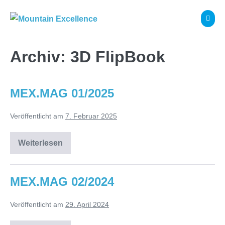
Zum
Inhalt
Menü
Schalt
springen
Archiv:
3D FlipBook
MEX.MAG 01/2025
Veröffentlicht am
7. Februar 2025
Weiterlesen
MEX.MAG
01/2025
MEX.MAG 02/2024
Veröffentlicht am
29. April 2024