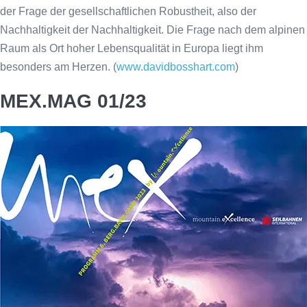
der Frage der gesellschaftlichen Robustheit, also der
Nachhaltigkeit der Nachhaltigkeit. Die Frage nach dem alpinen
Raum als Ort hoher Lebensqualität in Europa liegt ihm
besonders am Herzen. (
www.davidbosshart.com
)
MEX.MAG 01/23